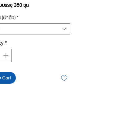
งบรรจุ 360 ชุด
d (ฝาดึง)
*
ยดสินค้า:
1 ชุด ประกอบด้วย
พลาสติกใส+ฝาดึง (เลือกแบบได้)
ห้ได้สินค้าที่ถูกต้องรบกวนลูกค้าอ่าน
ยด ดูรูปฝาดึงแต่ละชนิดที่ต้องการ
ty
*
กให้ตรงกับความต้องการนะคะ***
o Cart