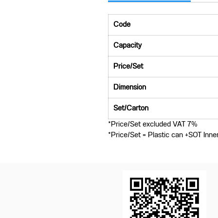
Code
Capacity
Price/Set
Dimension
Set/Carton
*Price/Set excluded VAT 7%
*Price/Set = Plastic can +SOT Inne