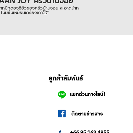
AAN JOY ครัวบ้านจอย
าหมึกดองซีอิ๋วของครัวบ้านจอย สะอาดน่าทานมากๆ ใช้เครื่องปิดฝากระป๋อง รุ่น LZ
 ไม่มีซึมเหมือนเครื่องเก่า🥰"
ลูกค้าสัมพันธ์
แชทด่วนทางไลน์!
ติดตามข่าวสาร
+66 85 162 4955