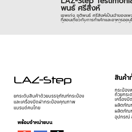
LAZ-Step Testimonial
พนธ์ ศรีสิงห์
เชพเก่ง ชุติพนธ์ ศรีสิงห์เป็นเจ้า
ที่สอนเกี่ยวกับการทำเค้กและอาหารออน
@marinycake เลยนะคะ กดวีดีโอเข้าไปด
เตป ____________________ 📌 สามารถเ
สินค้ามาลองแพ็ค บรรจุฟรี! สอบถามข้อมูลเพิ่มเติม คลิก ☎️โทร.085
0979297164
สินค้า
LAZ-Step
กระป๋อง
ถ้วยกระ
ยกระดับสินค้าด้วยบรรจุภัณฑ์กระป๋อง
เครื่องป
และเครื่องปิดฝากระป๋องคุณภาพ
ผลิตภัณฑ
แบรนด์คนไทย
ผลิตภัณฑ
อุปกรณ์ 
พร้อมจำหน่ายบน