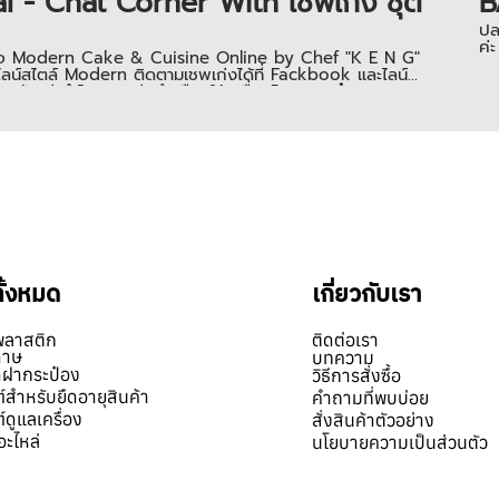
 - Chat Corner With เชพเก่ง ชุติ
B
ปล
ค่ะ
ของเพจ Modern Cake & Cuisine Online by Chef "K E N G"
ไลน์สไตล์ Modern ติดตามเชพเก่งได้ที่ Fackbook และไลน์
ูกัน ว่าทำไม เชพเก่งถึงเลือกให้เครื่องปิดฝากระป๋องของลาซส
ข้ามาเลือกขนาดกระป๋อง และ ดูเครื่อง การใช้งาน พร้อมทั้งนำ
1629922, 0851624955,
ทั้งหมด
เกี่ยวกับเรา
พลาสติก
ติดต่อเรา
ดาษ
บทความ
ิดฝากระป๋อง
วิธีการสั่งซื้อ
์สำหรับยืดอายุสินค้า
คำถามที่พบบ่อย
์ดูแลเครื่อง
สั่งสินค้าตัวอย่าง
อะไหล่
นโยบายความเป็นส่วนตัว