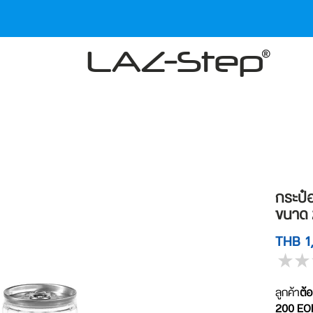
LAZ-Step
กระป๋
ขนาด 2
THB 1
★
★
ลูกค้า
ต้อ
200 EOE