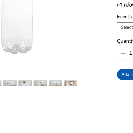
✅1 กล่อ
Inner Li
รายละเอี
กระป๋อง
Select
***เพื่อใ
รายละเอี
Quanti
และเลือ
Add t