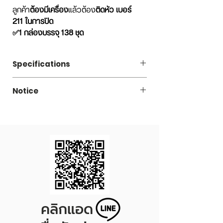
ลูกค้า
ต้องมีเครื่อง
แล้วต้อง
ติดหัว เบอร์
211 ในการปิด
✅1 กล่องบรรจุ 138 ชุด
รายละเอียดสินค้า:
1 ชุด ประกอบด้วย
Specifications
กระป๋องพลาสติกใส+ฝาดึง (เลือกแบบ
ได้)+ฝาครอบพลาสติก (เลือกสีได้)
Code
TCK470R211
***เพื่อให้ได้สินค้าที่ถูกต้องรบกวนลูกค้าอ่าน
Notice
รายละเอียด ดูรูปฝาดึงแต่ละชนิดที่ต้องการ
Capacity
กระป๋องฝาดึงต้องใช้เครื่องปิดฝากระป๋อ
470 ml.
และเลือกให้ตรงกับความต้องการนะคะ***
งในการปิด
Price/Set
8.20 THB
กระป๋องพลาสติกทนความร้อนได้ไม่เกิน
60 องศา
Dimension
Diameter 65 x Height
กระป๋องพลาสติกทนความเย็นได้สูงสุด
160 mm.
-20 องศา
เครื่องปิดฝากระป๋องกับฝาของกระป๋อง
Set/Carton
138
ต้องเป็นโปรไฟล์เดียวกัน หากลูกค้าใช้
เครื่องปิดฝากระป๋องของที่อื่น แนะนำให้
*Price/Set excluded VAT 7%
คลิกแอด
เลือกซื้อเป็นชุดตัวอย่างไปทดลองก่อนค่ะ
*Price/Set = Plastic can + EOE Inner lid +
Plastic Cover