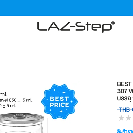
LAZ-Step
BEST P
307 ขน
บรรจุ 
 THB 
★
★
สินค้ารา