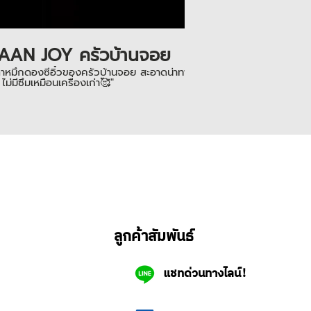
AAN JOY ครัวบ้านจอย
าหมึกดองซีอิ๋วของครัวบ้านจอย สะอาดน่าทานมากๆ ใช้เครื่องปิดฝากระป๋อง รุ่น LZ
 ไม่มีซึมเหมือนเครื่องเก่า🥰"
ลูกค้าสัมพันธ์
แชทด่วนทางไลน์!