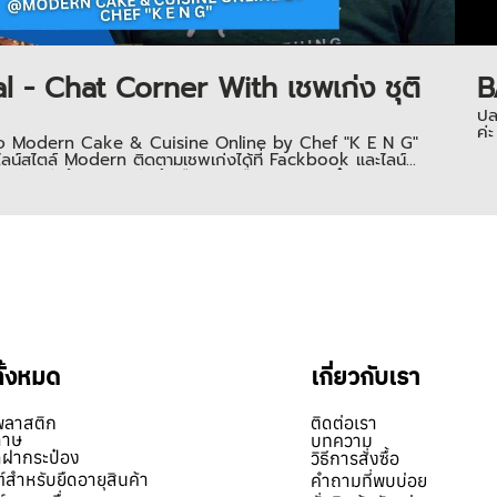
 - Chat Corner With เชพเก่ง ชุติ
B
ปล
ค่ะ
ของเพจ Modern Cake & Cuisine Online by Chef "K E N G"
ไลน์สไตล์ Modern ติดตามเชพเก่งได้ที่ Fackbook และไลน์
ูกัน ว่าทำไม เชพเก่งถึงเลือกให้เครื่องปิดฝากระป๋องของลาซส
ข้ามาเลือกขนาดกระป๋อง และ ดูเครื่อง การใช้งาน พร้อมทั้งนำ
1629922, 0851624955,
ทั้งหมด
เกี่ยวกับเรา
พลาสติก
ติดต่อเรา
ดาษ
บทความ
ิดฝากระป๋อง
วิธีการสั่งซื้อ
์สำหรับยืดอายุสินค้า
คำถามที่พบบ่อย