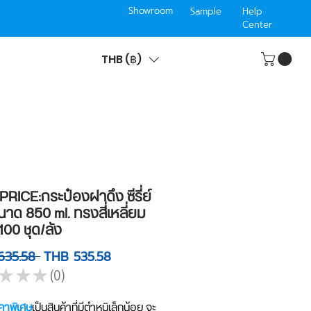
Showroom
Sample
Help
Center
THB (฿)
RICE:กระป๋องฝาดึง ซีรี่ย์
าด 850 ml. ทรงสี่เหลี่ยม
100 ชุด/ลัง
Regular
Sale
635.58 
THB 535.58
Price
Price
★
★
★
0
0
คาพิเศษ
เป็นสินค้าที่มีตำหนิเล็กน้อย จะ