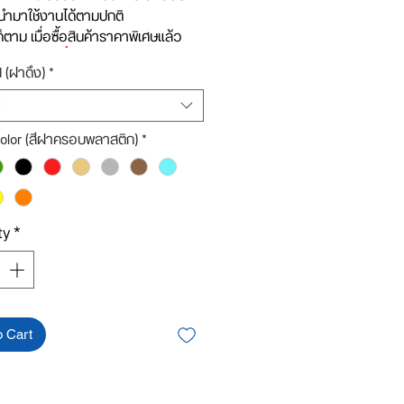
ำมาใช้งานได้ตามปกติ
็ตาม เมื่อซื้อสินค้าราคาพิเศษแล้ว
ทจะไม่รับเปลี่ยน หรือคืน ไม่ว่ากรณี
d (ฝาดึง)
*
้น
งมีเครื่อง
แล้วต้อง
ติดหัว
เบอร์
olor (สีฝาครอบพลาสติก)
*
ารปิด
งบรรจุ 100
ชุด
ยดสินค้า:
1 ชุด ประกอบด้วย
พลาสติกใส+ฝาดึง (เลือกแบบได้)+ฝา
ty
*
ติก (เลือกสีได้)
ห้ได้สินค้าที่ถูกต้องรบกวนลูกค้าอ่าน
ยด ดูรูปฝาดึงแต่ละชนิดที่ต้องการ
กให้ตรงกับความต้องการนะคะ***
o Cart