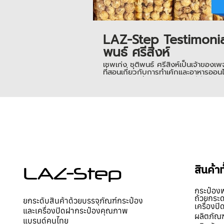
LAZ-Step Testimonial
พนธ์ ศรีสิงห์
เชพเก่ง ชุติพนธ์ ศรีสิงห์เป็นเจ้า
ที่สอนเกี่ยวกับการทำเค้กและอาหารออน
@marinycake เลยนะคะ กดวีดีโอเข้าไปด
เตป ____________________ 📌 สามารถเ
สินค้ามาลองแพ็ค บรรจุฟรี! สอบถามข้อมูลเพิ่มเติม คลิก ☎️โทร.085
0979297164
สินค้า
LAZ-Step
กระป๋อง
ถ้วยกระ
ยกระดับสินค้าด้วยบรรจุภัณฑ์กระป๋อง
เครื่องป
และเครื่องปิดฝากระป๋องคุณภาพ
ผลิตภัณฑ
แบรนด์คนไทย