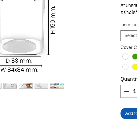
สามารถน
อย่างไรก
ทางบริษั
Inner Li
ใดๆทั้งสิ
Select
ลูกค้า
ต้อ
Cover C
307 ในก
✅1 กล่อ
รายละเอี
กระป๋อง
Quanti
ครอบพลาส
***เพื่อใ
รายละเอี
และเลือ
Add t