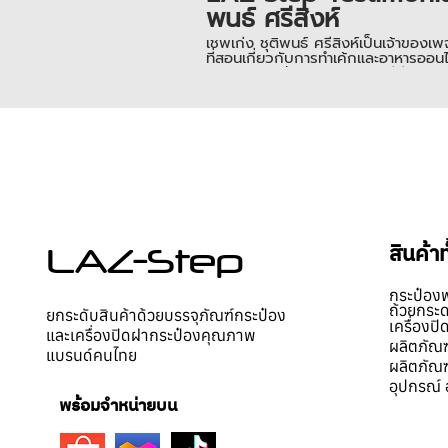
พนธ์ ศรีสิงห์
เชพเก่ง ชุติพนธ์ ศรีสิงห์เป็นเจ้า
ที่สอนเกี่ยวกับการทำเค้กและอาหารออน
@marinycake เลยนะคะ กดวีดีโอเข้าไปด
เตป ____________________ 📌 สามารถเ
สินค้ามาลองแพ็ค บรรจุฟรี! สอบถามข้อมูลเพิ่มเติม คลิก ☎️โทร.085
0979297164
สินค้า
LAZ-Step
กระป๋อง
ถ้วยกระ
ยกระดับสินค้าด้วยบรรจุภัณฑ์กระป๋อง
เครื่องป
และเครื่องปิดฝากระป๋องคุณภาพ
ผลิตภัณฑ
แบรนด์คนไทย
ผลิตภัณฑ
อุปกรณ์ 
พร้อมจำหน่ายบน