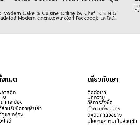
ปล
ค่ะ
ของเพจ Modern Cake & Cuisine Online by Chef "K E N G"
ไลน์สไตล์ Modern ติดตามเชพเก่งได้ที่ Fackbook และไลน์
ูกัน ว่าทำไม เชพเก่งถึงเลือกให้เครื่องปิดฝากระป๋องของลาซส
ข้ามาเลือกขนาดกระป๋อง และ ดูเครื่อง การใช้งาน พร้อมทั้งนำ
1629922, 0851624955,
ทั้งหมด
เกี่ยวกับเรา
พลาสติก
ติดต่อเรา
ดาษ
บทความ
ิดฝากระป๋อง
วิธีการสั่งซื้อ
์สำหรับยืดอายุสินค้า
คำถามที่พบบ่อย
์ดูแลเครื่อง
สั่งสินค้าตัวอย่าง
อะไหล่
นโยบายความเป็นส่วนตัว