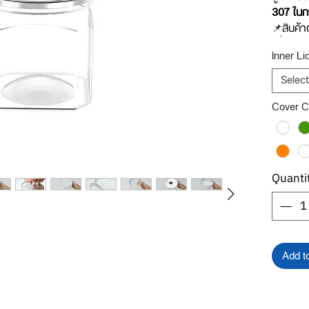
307 ในก
📌สินค้า
เพื่อขาย
Inner Li
แบ่งออก
Select
รายละเอี
Cover C
กระป๋อง
ครอบพลาส
***เพื่อใ
รายละเอี
และเลือ
Quanti
Add t