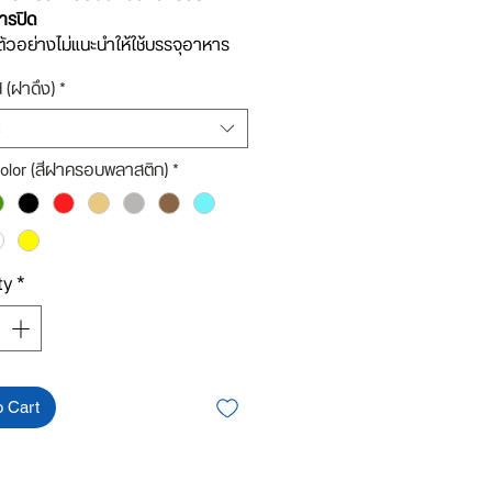
ารปิด
ตัวอย่างไม่แนะนำให้ใช้บรรจุอาหาร
 หรือรับประทาน เพราะมีการเปิดลัง
d (ฝาดึง)
*
มา อาจจะเกิดการปนเปื้อนได้ค่ะ
ยดสินค้า:
1 ชุด ประกอบด้วย
olor (สีฝาครอบพลาสติก)
*
พลาสติกใส+ฝาดึง (เลือกแบบได้)+ฝา
ติก (เลือกสีได้)
ห้ได้สินค้าที่ถูกต้องรบกวนลูกค้าอ่าน
ยด ดูรูปฝาดึงแต่ละชนิดที่ต้องการ
กให้ตรงกับความต้องการนะคะ***
ty
*
o Cart