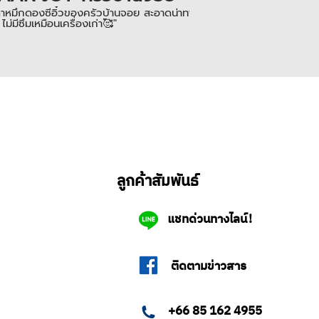
าหมึกดองซีอิ๋วของครัวบ้านจอย สะอาดน่าทานมากๆ ใช้เครื่องปิดฝากระป๋อง รุ่น LZ
 ไม่มีซึมเหมือนเครื่องเก่า🥰"
ลูกค้าสัมพันธ์
แชทด่วนทางไลน์!
ติดตามข่าวสาร
+66 85 162 4955