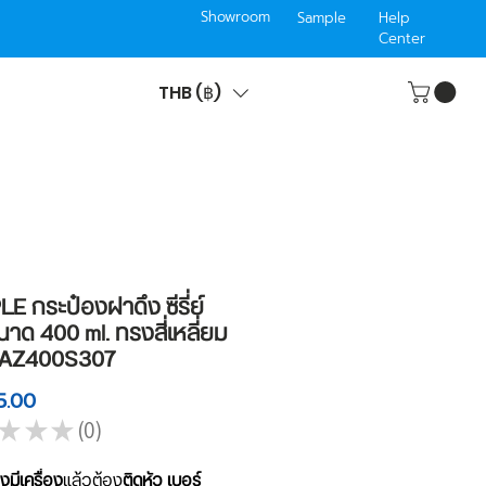
Showroom
Sample
Help
Center
THB (฿)
 กระป๋องฝาดึง ซีรี่ย์
าด 400 ml. ทรงสี่เหลี่ยม
LAZ400S307
Price
5.00
★
★
★
0
0
งมีเครื่อง
แล้วต้อง
ติดหัว เบอร์