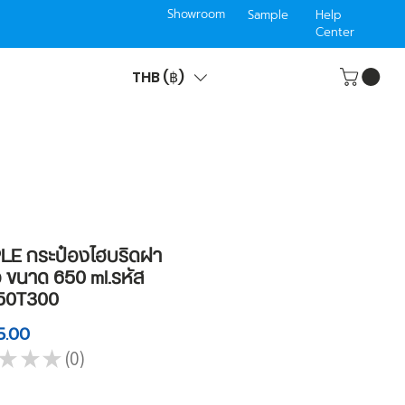
Showroom
Sample
Help
Center
THB (฿)
E กระป๋องไฮบริดฝา
ว ขนาด 650 ml.รหัส
50T300
Price
5.00
★
★
★
0
0