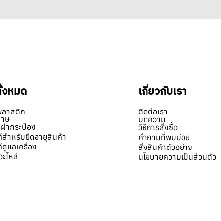
ูกัน ว่าทำไม เชพเก่งถึงเลือกให้เครื่องปิดฝากระป๋องของลาซส
ข้ามาเลือกขนาดกระป๋อง และ ดูเครื่อง การใช้งาน พร้อมทั้งนำ
1629922, 0851624955,
ทั้งหมด
เกี่ยวกับเรา
พลาสติก
ติดต่อเรา
ดาษ
บทความ
ิดฝากระป๋อง
วิธีการสั่งซื้อ
์สำหรับยืดอายุสินค้า
คำถามที่พบบ่อย
์ดูแลเครื่อง
สั่งสินค้าตัวอย่าง
อะไหล่
นโยบายความเป็นส่วนตัว