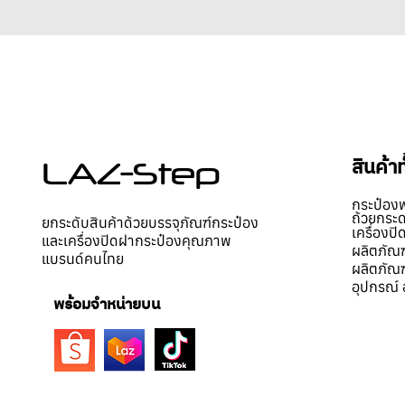
@marinycake เลยนะคะ กดวีดีโอเข้าไปด
เตป ____________________ 📌 สามารถเ
สินค้ามาลองแพ็ค บรรจุฟรี! สอบถามข้อมูลเพิ่มเติม คลิก ☎️โทร.085
0979297164
สินค้า
LAZ-Step
กระป๋อง
ถ้วยกระ
ยกระดับสินค้าด้วยบรรจุภัณฑ์กระป๋อง
เครื่องป
และเครื่องปิดฝากระป๋องคุณภาพ
ผลิตภัณฑ
แบรนด์คนไทย
ผลิตภัณฑ
อุปกรณ์ 
พร้อมจำหน่ายบน