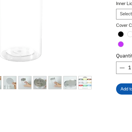
Inner Li
Select
Cover C
Quanti
Add t