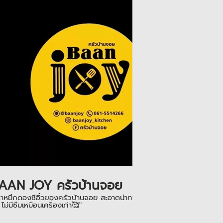
Play Video
AAN JOY ครัวบ้านจอย
าหมึกดองซีอิ๋วของครัวบ้านจอย สะอาดน่าทานมากๆ ใช้เครื่องปิดฝากระป๋อง รุ่น LZ
 ไม่มีซึมเหมือนเครื่องเก่า🥰"