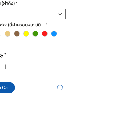
d (ฝาดึง)
*
olor (สีฝาครอบพลาสติก)
*
ty
*
o Cart