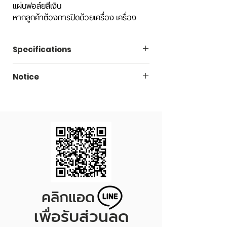
แผ่นฟอล์ยสีเงิน
หากลูกค้าต้องการปิดด้วยเครื่อง เครื่อง
ต้อง
ติดหัว เบอร์ 206 SOT, EOE หรือ POE
ในการปิด
Specifications
📌สินค้าตัวอย่างไม่แนะนำให้ใช้บรรจุอาหาร
เพื่อขาย หรือรับประทาน เพราะมีการเปิดลัง
Code
LAZ330SQ206
แบ่งออกมา อาจจะเกิดการปนเปื้อนได้ค่ะ
Notice
รายละเอียดสินค้า:
1 ชุด ประกอบด้วย
Capacity
กระป๋องฝาดึงแบบ EOE, POE SILVER
330 ml.
กระป๋องพลาสติกใส+ฝาดึง (เลือกแบบได้)
และ SOT ต้องใช้เครื่องปิดฝากระป๋องใน
***เพื่อให้ได้สินค้าที่ถูกต้องรบกวนลูกค้าอ่าน
Price/Set
7.95 THB
การปิด
รายละเอียด ดูรูปฝาดึงแต่ละชนิดที่ต้องการ
กระป๋องฝาดึงแบบ FOIL LINER ต้องใช้
และเลือกให้ตรงกับความต้องการนะคะ***
Dimension
Diameter 57 x Height
เครื่องรีดร้อนในการปิด
85.5 mm.
กระป๋องพลาสติกทนความร้อนได้ไม่เกิน
60 องศา
Set/Carton
210
กระป๋องพลาสติกทนความเย็นได้สูงสุด
-20 องศา
*Price/Set excluded VAT 7%
คลิกแอด
เครื่องปิดฝากระป๋องกับฝาของกระป๋อง
*Price/Set = Plastic can + EOE Inner lid +
ต้องเป็นโปรไฟล์เดียวกัน หากลูกค้าใช้
Plastic Cover
เพื่อรับส่วนลด
เครื่องปิดฝากระป๋องของที่อื่น แนะนำให้