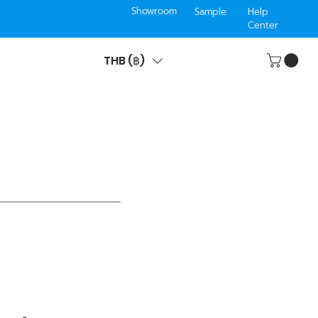
Showroom
Sample
Help
Center
THB (฿)