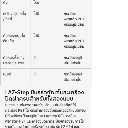
ดื่ม
ไหม
เหล้า / สุรากลั่น 
ไม่มี
กระป๋อง
/ วิสกี้
พลาสติก PET 
หรืออลูมิเนียม
ค็อกเทลแบบไม่
ไม่มี
กระป๋อง
อัดแก๊ส
พลาสติก PET 
หรืออลูมิเนียม
ค็อกเทลโซดา / 
มี
กระป๋องอลูมิ
Hard Seltzer
เนียมเท่านั้น
เบียร์
มี
กระป๋องอลูมิ
เนียมเท่านั้น
LAZ-Step มีบรรจุภัณฑ์และเครื่อง
ปิดฝาครบสำหรับทั้งสองแบบ
ไม่ว่าแบรนด์ของคุณจะทำเหล้าแบบไม่อัดแก๊สที่ใส่
กระป๋อง PET ได้ หรือทำเครื่องดื่มแอลกอฮอล์แบบมีฟอง
ที่ต้องใช้กระป๋องอลูมิเนียม Lazstep มีทั้งกระป๋อง
พลาสติก PET และเครื่องปิดฝากระป๋องที่รองรับการใช้
งานทั้งสองวัสดุในเครื่องเดียว เช่น รุ่น LZM14 และ 