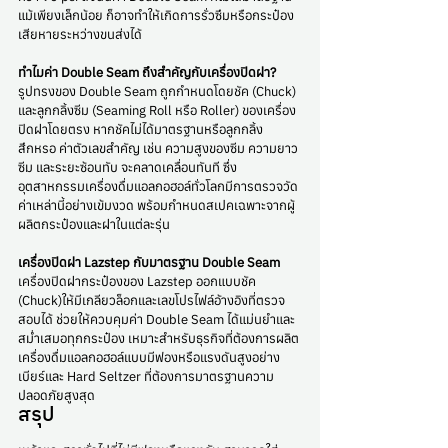
แม้เพียงเล็กน้อย ก็อาจทำให้เกิดการรั่วซึมหรือกระป๋อง
เสียหายระหว่างขนส่งได้
ทำไมค่า Double Seam ถึงสำคัญกับเครื่องปิดฝา?
รูปทรงของ Double Seam ถูกกำหนดโดยชัค (Chuck) 
และลูกกลิ้งซีม (Seaming Roll หรือ Roller) ของเครื่อง
ปิดฝาโดยตรง หากชัคไม่ได้มาตรฐานหรือลูกกลิ้ง
สึกหรอ ค่าตัวเลขสำคัญ เช่น ความสูงของซีม ความยาว
ซีม และระยะซ้อนทับ จะคลาดเคลื่อนทันที ซึ่ง
อุตสาหกรรมเครื่องดื่มแอลกอฮอล์ทั่วโลกมีการตรวจวัด
ค่าเหล่านี้อย่างเข้มงวด พร้อมกำหนดสเปคเฉพาะจากผู้
ผลิตกระป๋องและฝาในแต่ละรุ่น
เครื่องปิดฝา Lazstep กับมาตรฐาน Double Seam
เครื่องปิดฝากระป๋องของ Lazstep ออกแบบชัค 
(Chuck)ให้มีเกลียวล็อกและเลขโปรไฟล์อ้างอิงที่ตรวจ
สอบได้ ช่วยให้ควบคุมค่า Double Seam ได้แม่นยำและ
สม่ำเสมอทุกกระป๋อง เหมาะสำหรับธุรกิจที่ต้องการผลิต
เครื่องดื่มแอลกอฮอล์แบบมีฟองหรือแรงดันสูงอย่าง
เบียร์และ Hard Seltzer ที่ต้องการมาตรฐานความ
ปลอดภัยสูงสุด
สรุป