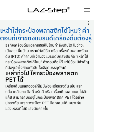
LAZ-Step
เหล้าใส่กระป๋องพลาสติกได้ไหม? คำ
ตอบที่เจ้าของแบรนด์เครื่องดื่มต้องรู้
ธุรกิจเครื่องดื่มแอลกอฮอล์ในไทยกำลังเติบโต ไม่ว่าจะ
เป็นสุราพื้นบ้าน คราฟต์สปิริต หรือเครื่องดื่มผสมพร้อม
ดื่ม (RTD) คำถามที่เจ้าของแบรนด์มักสงสัยคือ "เหล้าใส่
กระป๋องพลาสติกได้ไหม" คำตอบคือ 
ได้
 แต่มีข้อแม้สำคัญ
ที่ต้องเข้าใจก่อนตัดสินใจเลือกบรรจุภัณฑ์
เหล้าทั่วไป ใส่กระป๋องพลาสติก 
PET ได้
เครื่องดื่มแอลกอฮอล์ที่ไม่มีฟองหรือแรงดัน เช่น สุรา
กลั่น เหล้าขาว วิสกี้ บรั่นดี หรือเครื่องดื่มผสมแบบไม่อัด
แก๊ส สามารถบรรจุในกระป๋องพลาสติก PET ได้อย่าง
ปลอดภัย เพราะกระป๋อง PET มีคุณสมบัติเหมาะกับ
ของเหลวที่ไม่มีแรงดันภายใน