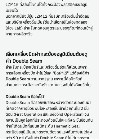
LZM15 ที่สลับใช้งานได้ทั้งกระป๋องพลาสติกและอลูมิ
เนียมได้ 
นอกจากนี้ยังมีรุ่น LZM12 ที่บริษัทเครื่องดื่มน้ำอัดลม
และบริษัทเครื่องดื่มเบียร์ชั้นนำเลือกใช้ในห้องทดลอง 
(ห้อง Lab) สำหรับทดสอบสูตรและบรรจุภัณฑ์ก่อนเข้าสู่
สายการผลิตจริง
เลือกเครื่องปิดฝากระป๋องอลูมิเนียมต้องดู
ค่า Double Seam
สำหรับกระป๋องเบียร์และเครื่องดื่มอัดแก๊สโดยเฉพาะ 
การเลือกเครื่องปิดฝาไม่ใช่แค่ "ปิดฝาได้" แต่ต้องได้ค่า 
Double Seam
 ตามมาตรฐาน เพราะนี่คือปัจจัยที่
กำหนดว่ากระป๋องจะกันรั่วและทนแรงดันได้จริงหรือไม่
Double Seam คืออะไร?
Double Seam คือรอยพับซีลระหว่างตัวกระป๋องกับฝา 
ที่เกิดจากการม้วนพับโลหะสองชั้นเข้าด้วยกันใน 2 ขั้น
ตอน (First Operation และ Second Operation) จน
กลายเป็นจุดล็อกที่ประกอบด้วยชั้นโลหะถึง 5 ชั้นซ้อนกัน 
ทำให้เกิดผนึกที่แน่นสนิทระดับ Hermetic Seal
กระป๋องอลูมิเนียมมาตรฐานต้องทนแรงดันภายในได้สูง
กว่า 90 psi ดังนั้นค่า Double Seam ที่ไม่ได้มาตรฐาน