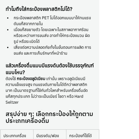
ทำไมถึงใส่กระป๋องพลาสติกไม่ได้?
กระป๋องพลาสติก PET ไม่ได้ออกแบบมาให้ทนแรง
ดันแก๊สจากภายใน
เมื่อแก๊สขยายตัว โดยเฉพาะในสภาพอากาศร้อน
หรือระหว่างการขนส่ง อาจทำให้กระป๋องบวม ผิด
รูป หรือระเบิดได้
เสี่ยงต่อความปลอดภัยทั้งในขั้นตอนการผลิต การ
ขนส่ง และการเก็บรักษาที่หน้าร้าน
แล้วเครื่องดื่มแบบมีแรงดันต้องใช้บรรจุภัณฑ์
แบบไหน?
ต้องใช้ 
กระป๋องอลูมิเนียม
 เท่านั้น เพราะอลูมิเนียมมี
ความแข็งแรงสูง ทนแรงดันภายในได้ดีกว่าพลาสติก
มาก เป็นมาตรฐานที่ใช้กันทั่วโลกสำหรับเครื่องดื่มอัด
แก๊สทุกประเภท ไม่ว่าจะเป็นเบียร์ โซดา หรือ Hard 
Seltzer
สรุปง่าย ๆ: เลือกกระป๋องให้ถูกตาม
ประเภทเครื่องดื่ม
ประเภทเครื่อง
มีแรงดัน/ฟอง
กระป๋องที่ใช้ได้