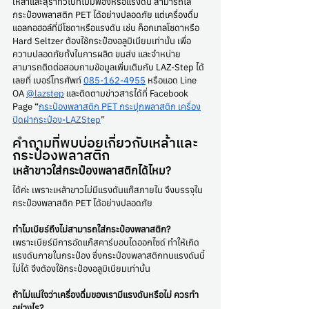
เหล้าและสุราทั่วไปที่ไม่มีฟองหรือแรงดัน สามารถใส่
กระป๋องพลาสติก PET ได้อย่างปลอดภัย แต่เครื่องดื่ม
แอลกอฮอล์ที่มีโซดาหรือแรงดัน เช่น ค็อกเทลโซดาหรือ 
Hard Seltzer ต้องใช้กระป๋องอลูมิเนียมเท่านั้น เพื่อ
ความปลอดภัยทั้งในการผลิต ขนส่ง และจำหน่าย 
สามารถติดต่อสอบถามข้อมูลเพิ่มเติมกับ LAZ-Step ได้
เลยที่ เบอร์โทรศัพท์ 
085-162-4955
 หรือแอด Line 
OA 
@lazstep
 และติดตามข่าวสารได้ที่ Facebook 
Page “
กระป๋องพลาสติก PET กระปุกพลาสติก เครื่อง
ปิดฝากระป๋อง-LAZStep
”
คำถามที่พบบ่อยเกี่ยวกับเหล้าและ
กระป๋องพลาสติก
เหล้าขาวใส่กระป๋องพลาสติกได้ไหม?
ได้ค่ะ เพราะเหล้าขาวไม่มีแรงดันแก๊สภายใน จึงบรรจุใน
กระป๋องพลาสติก PET ได้อย่างปลอดภัย
ทำไมเบียร์ถึงไม่สามารถใส่กระป๋องพลาสติก?
เพราะเบียร์มีการอัดแก๊สคาร์บอนไดออกไซด์ ทำให้เกิด
แรงดันภายในกระป๋อง ซึ่งกระป๋องพลาสติกทนแรงดันนี้
ไม่ได้ จึงต้องใช้กระป๋องอลูมิเนียมเท่านั้น
ถ้าไม่แน่ใจว่าเครื่องดื่มของเรามีแรงดันหรือไม่ ควรทำ
อย่างไร?