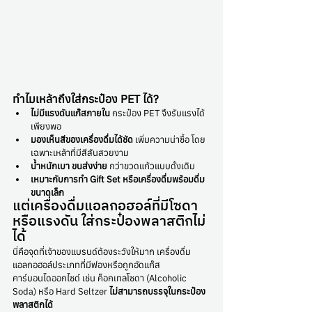
ทำไมเหล้าถึงใส่กระป๋อง PET ได้?
ไม่มีแรงดันแก๊สภายใน
 กระป๋อง PET จึงรับแรงได้
เพียงพอ
มองเห็นสีของเครื่องดื่มได้ชัด
 เพิ่มความน่าซื้อ โดย
เฉพาะเหล้าที่มีสีสันสวยงาม
น้ำหนักเบา ขนส่งง่าย
 กว่าขวดแก้วแบบดั้งเดิม
เหมาะกับการทำ Gift Set หรือเครื่องดื่มพร้อมดื่ม
ขนาดเล็ก
แต่เครื่องดื่มแอลกอฮอล์ที่มีโซดา
หรือแรงดัน ใส่กระป๋องพลาสติกไม่
ได้
นี่คือจุดที่เจ้าของแบรนด์ต้องระวังให้มาก เครื่องดื่ม
แอลกอฮอล์ประเภทที่มีฟองหรือถูกอัดแก๊ส
คาร์บอนไดออกไซด์ เช่น ค็อกเทลโซดา (Alcoholic 
Soda) หรือ Hard Seltzer 
ไม่สามารถบรรจุในกระป๋อง
พลาสติกได้