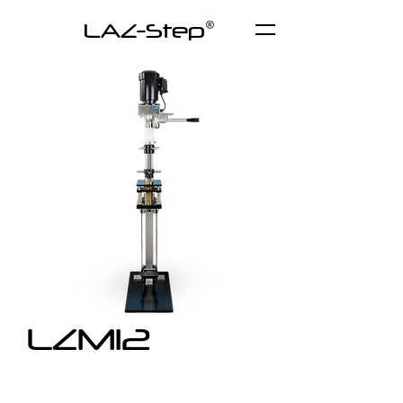
LAZ-Step
LZM12