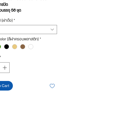
ารปิด
งบรรจุ 56 ชุด
d (ฝาดึง)
*
ยดสินค้า:
1 ชุด ประกอบด้วย
พลาสติกใส+ฝาดึง (เลือกแบบได้)+ฝา
ติก (เลือกสีได้)
olor (สีฝาครอบพลาสติก)
*
ห้ได้สินค้าที่ถูกต้องรบกวนลูกค้าอ่าน
ยด ดูรูปฝาดึงแต่ละชนิดที่ต้องการ
กให้ตรงกับความต้องการนะคะ***
*
o Cart