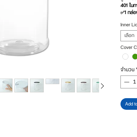
401 ในก
✅1 กล่อ
Inner Li
รายละเอี
กระป๋อง
เลือก
ครอบพลาส
Cover C
***เพื่อใ
รายละเอี
และเลือ
จำนวน
Add t