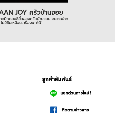
AAN JOY ครัวบ้านจอย
าหมึกดองซีอิ๋วของครัวบ้านจอย สะอาดน่าทานมากๆ ใช้เครื่องปิดฝากระป๋อง รุ่น LZ
 ไม่มีซึมเหมือนเครื่องเก่า🥰"
ลูกค้าสัมพันธ์
แชทด่วนทางไลน์!
ติดตามข่าวสาร