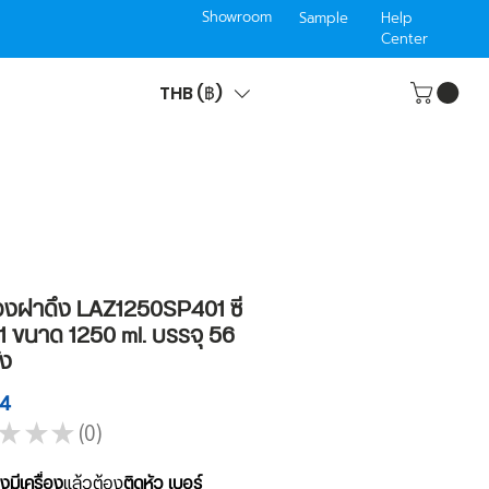
Showroom
Sample
Help
Center
THB (฿)
องฝาดึง LAZ1250SP401 ซี
401 ขนาด 1250 ml. บรรจุ 56
ัง
ราคา
64
★
★
★
0
0
งมีเครื่อง
แล้วต้อง
ติดหัว เบอร์