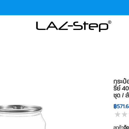
LAZ-Step
กระป๋
รี่ย์ 
ชุด / ล
฿571.
★
★
ลูกค้า
ต้อ