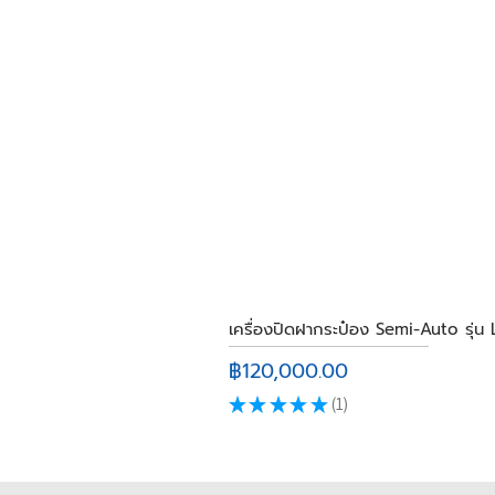
เครื่องปิดฝากระป๋อง Semi-Auto รุ่น
ราคา
฿120,000.00
★
★
★
★
★
1
1