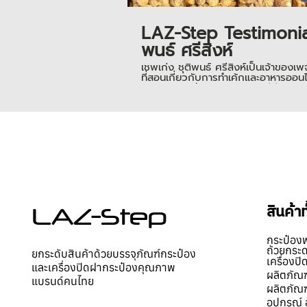
LAZ-Step Testimonial
พนธ์ ศรีสิงห์
เชพเก่ง ชุติพนธ์ ศรีสิงห์เป็นเจ้า
ที่สอนเกี่ยวกับการทำเค้กและอาหารออน
@marinycake เลยนะคะ กดวีดีโอเข้าไปด
เตป ____________________ 📌 สามารถเ
สินค้ามาลองแพ็ค บรรจุฟรี! สอบถามข้อมูลเพิ่มเติม คลิก ☎️โทร.085
0979297164
สินค้า
LAZ-Step
กระป๋อง
ถ้วยกระ
ยกระดับสินค้าด้วยบรรจุภัณฑ์กระป๋อง
เครื่องป
และเครื่องปิดฝากระป๋องคุณภาพ
ผลิตภัณฑ
แบรนด์คนไทย
ผลิตภัณฑ
อุปกรณ์ 