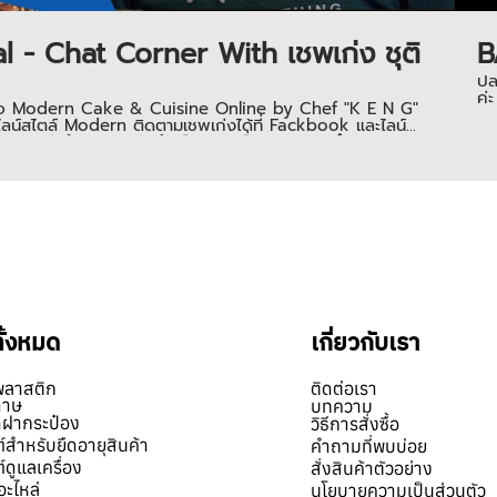
 - Chat Corner With เชพเก่ง ชุติ
B
ปล
ค่ะ
ของเพจ Modern Cake & Cuisine Online by Chef "K E N G"
ไลน์สไตล์ Modern ติดตามเชพเก่งได้ที่ Fackbook และไลน์
ูกัน ว่าทำไม เชพเก่งถึงเลือกให้เครื่องปิดฝากระป๋องของลาซส
ข้ามาเลือกขนาดกระป๋อง และ ดูเครื่อง การใช้งาน พร้อมทั้งนำ
1629922, 0851624955,
ทั้งหมด
เกี่ยวกับเรา
พลาสติก
ติดต่อเรา
ดาษ
บทความ
ิดฝากระป๋อง
วิธีการสั่งซื้อ
์สำหรับยืดอายุสินค้า
คำถามที่พบบ่อย
์ดูแลเครื่อง
สั่งสินค้าตัวอย่าง
อะไหล่
นโยบายความเป็นส่วนตัว