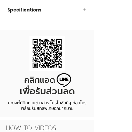
กรณีใดๆทั้งสิ้น
Specifications
ลูกค้า
ต้องมีเครื่อง
แล้วต้อง
ติดหัว เบอร์ 202
Code
LAZ600B202
EOE หรือ POE ในการปิด
✅1 กล่องบรรจุ 108 ชุด
Capacity
600 ml.
รายละเอียดสินค้า:
1 ชุด ประกอบด้วย
Price/Set
6.40 THB
กระป๋องพลาสติกใส+ฝาดึง (เลือกแบบได้)
***เพื่อให้ได้สินค้าที่ถูกต้องรบกวนลูกค้าอ่าน
Dimension
Diameter 55 xWidth
รายละเอียด ดูรูปฝาดึงแต่ละชนิดที่ต้องการ
74.7 x Height 165.5
และเลือกให้ตรงกับความต้องการนะคะ***
mm.
คลิกแอด
Set/Carton
108
เพื่อรับส่วนลด
*Price/Set excluded VAT 7%
*Price/Set = Plastic can + SOT Inner lid
คุณจะได้ติดตามข่าวสาร โปรโมชั่นดีๆ ก่อนใคร
พร้อมรับสิทธิพิเศษอีกมากมาย
HOW TO VIDEOS