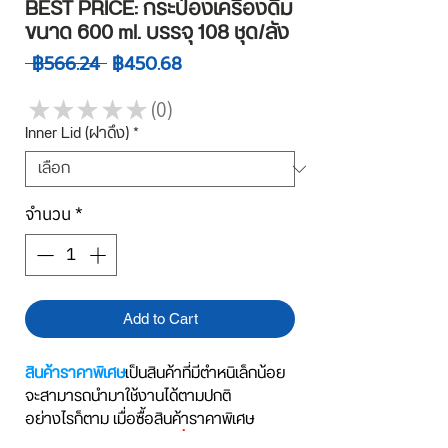
BEST PRICE: กระป๋องเครื่องดื่ม
ขนาด 600 ml. บรรจุ 108 ชุด/ลัง
ราคา
ราคา
 ฿566.24 
฿450.68
ปกติ
ขาย
ลด
★
★
★
★
★
0
0
Inner Lid (ฝาดึง)
*
จำนวน
*
Add to Cart
สินค้าราคาพิเศษ
เป็นสินค้าที่มีตำหนิเล็กน้อย
จะสามารถนำมาใช้งานได้ตามปกติ
อย่างไรก็ตาม เมื่อซื้อสินค้าราคาพิเศษ
แล้ว
ทางบริษัทจะไม่รับเปลี่ยน หรือคืน ไม่ว่า