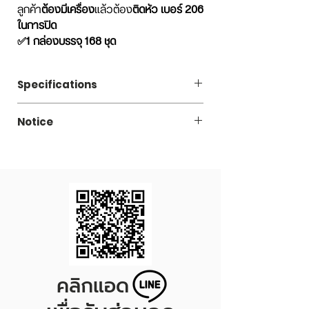
ลูกค้า
ต้องมีเครื่อง
แล้วต้อง
ติดหัว เบอร์ 206
ในการปิด
✅1 กล่องบรรจุ 168 ชุด
รายละเอียดสินค้า:
1 ชุด ประกอบด้วย
Specifications
กระป๋องพลาสติกใส+ฝาดึง (เลือกแบบ
ได้)+ฝาครอบพลาสติก (เลือกสีได้)
Code
LAZ450SQ206
***เพื่อให้ได้สินค้าที่ถูกต้องรบกวนลูกค้าอ่าน
Notice
รายละเอียด ดูรูปฝาดึงแต่ละชนิดที่ต้องการ
Capacity
กระป๋องฝาดึงแบบ EOE, POE SILVER
450 ml.
และเลือกให้ตรงกับความต้องการนะคะ***
และ SOT ต้องใช้เครื่องปิดฝากระป๋องใน
Price/Set
8.70 THB
การปิด
กระป๋องฝาดึงแบบ FOIL LINER ต้องใช้
Dimension
Diameter 57 x Height
เครื่องรีดร้อนในการปิด
117 mm.
กระป๋องพลาสติกทนความร้อนได้ไม่เกิน
60 องศา
Set/Carton
168
กระป๋องพลาสติกทนความเย็นได้สูงสุด
-20 องศา
*Price/Set excluded VAT 7%
คลิกแอด
เครื่องปิดฝากระป๋องกับฝาของกระป๋อง
*Price/Set = Plastic can + EOE Inner lid +
ต้องเป็นโปรไฟล์เดียวกัน หากลูกค้าใช้
Plastic Cover