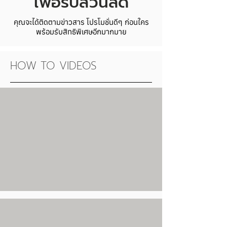
เพื่อรับส่วนลด
เครื่องปิดฝากระป๋องของที่อื่น แนะนำให้
เลือกซื้อเป็นชุดตัวอย่างไปทดลองก่อนค่ะ
คุณจะได้ติดตามข่าวสาร โปรโมชั่นดีๆ ก่อนใคร
พร้อมรับสิทธิพิเศษอีกมากมาย
HOW TO VIDEOS