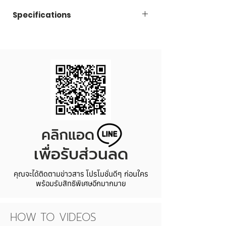
Specifications
Code
LAZ350T-300
Capacity
350 ml.
Price/Set
8.20 THB
Dimension
Diameter 80 x Height
83 mm.
คลิกแอด
Set/Carton
150
เพื่อรับส่วนลด
คุณจะได้ติดตามข่าวสาร โปรโมชั่นดีๆ ก่อนใคร
พร้อมรับสิทธิพิเศษอีกมากมาย
HOW TO VIDEOS