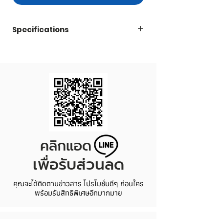
Specifications
Code
LAZ400T-300
Capacity
400 ml.
Price/Set
8.30 THB
Dimension
Diameter 80 x Height
100 mm.
คลิกแอด
Set/Carton
150
เพื่อรับส่วนลด
คุณจะได้ติดตามข่าวสาร โปรโมชั่นดีๆ ก่อนใคร
พร้อมรับสิทธิพิเศษอีกมากมาย