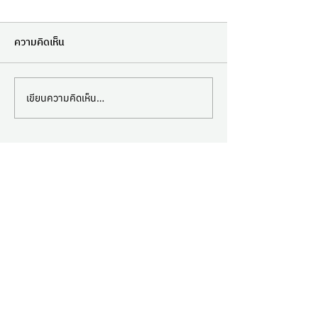
ความคิดเห็น
เขียนความคิดเห็น…
จะดีแค่ไหน...ถ้าซื้อเครื่องปิด
เครื่องปิดฝากระป๋อ
ฝากระป๋องแล้วปิดกระป๋อง
ไหนดี
หรือ บรรจุภัณฑ์ได้หลายวัสดุ