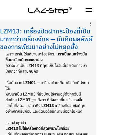
LAZ-Step
LZM13: เครื่องปิดฝากระป๋องที่เป็น
มากกว่าเครื่องจักร — มันคือผลลัพธ์
ของการพัฒนาอย่างไม่หยุดยั้ง
เพราะเราไม่ใช่แค่ขายเครื่องจักร...
เราเป็นคนสร้างมัน
ขึ้นมาด้วยมือของเราเอง
กว่าจะมาเป็น LZM13 ที่คุณเห็นในวันนี้เราเดินทางมา
ไกลกว่าที่หลายคนคิด
เริ่มต้นจาก 
LZM01
 — เครื่องเท้าเหยียบตัวเล็กที่ตั้งบน
โต๊ะ
พัฒนาเป็น 
LZM03
 ที่ยังมีคนใช้งานอยู่ถึงทุกวันนี้
ต่อด้วย 
LZM07
 ฐานสีขาว ที่ทั้งสวยขึ้น แข็งแรงขึ้น
และในที่สุด... เรามาถึง 
LZM13 
เครื่องที่รวมข้อดีทุก
อย่างจากรุ่นก่อน และตัดข้อด้อยที่เคยมีออกไปหมด
เรากล้าพูดว่า
LZM13 ไม่ใช่เครื่องที่ดีที่สุดเพราะโชคช่วย
แต่มันคือผลลัพธ์จากการลงสนามจริง ทดสอบจริง และ