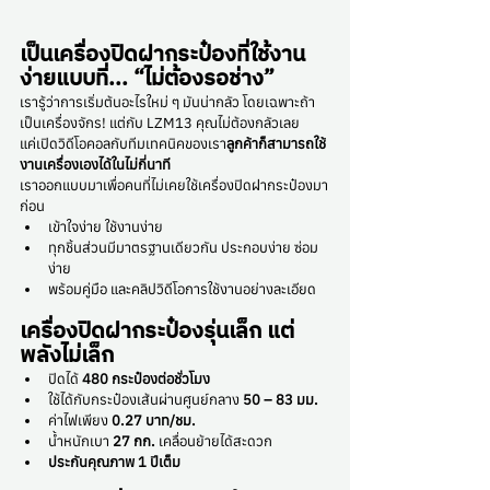
เป็นเครื่องปิดฝากระป๋องที่ใช้งาน
ง่ายแบบที่... “ไม่ต้องรอช่าง”
เรารู้ว่าการเริ่มต้นอะไรใหม่ ๆ มันน่ากลัว โดยเฉพาะถ้า
เป็นเครื่องจักร! แต่กับ LZM13 คุณไม่ต้องกลัวเลย
แค่เปิดวิดีโอคอลกับทีมเทคนิคของเรา
ลูกค้าก็สามารถใช้
งานเครื่องเองได้ในไม่กี่นาที
เราออกแบบมาเพื่อคนที่ไม่เคยใช้เครื่องปิดฝากระป๋องมา
ก่อน
เข้าใจง่าย ใช้งานง่าย
ทุกชิ้นส่วนมีมาตรฐานเดียวกัน ประกอบง่าย ซ่อม
ง่าย
พร้อมคู่มือ และคลิปวิดีโอการใช้งานอย่างละเอียด
เครื่องปิดฝากระป๋องรุ่นเล็ก แต่
พลังไม่เล็ก
ปิดได้ 
480 กระป๋องต่อชั่วโมง
ใช้ได้กับกระป๋องเส้นผ่านศูนย์กลาง 
50 – 83 มม.
ค่าไฟเพียง 
0.27 บาท/ชม.
น้ำหนักเบา 
27 กก.
 เคลื่อนย้ายได้สะดวก
ประกันคุณภาพ 1 ปีเต็ม