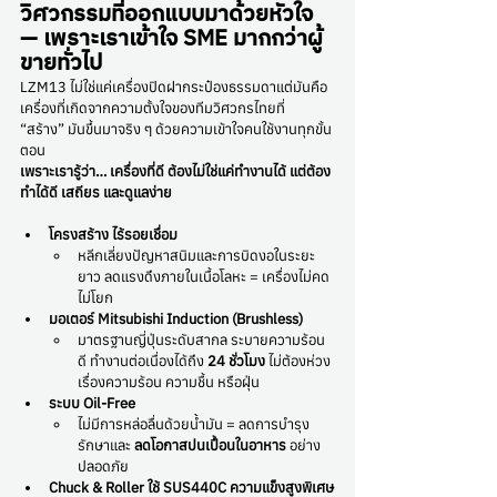
วิศวกรรมที่ออกแบบมาด้วยหัวใจ 
— เพราะเราเข้าใจ SME มากกว่าผู้
ขายทั่วไป
LZM13 ไม่ใช่แค่เครื่องปิดฝากระป๋องธรรมดาแต่มันคือ
เครื่องที่เกิดจากความตั้งใจของทีมวิศวกรไทยที่ 
“สร้าง” มันขึ้นมาจริง ๆ ด้วยความเข้าใจคนใช้งานทุกขั้น
ตอน
เพราะเรารู้ว่า… เครื่องที่ดี ต้องไม่ใช่แค่ทำงานได้ แต่ต้อง
ทำได้ดี เสถียร และดูแลง่าย
โครงสร้าง ไร้รอยเชื่อม
หลีกเลี่ยงปัญหาสนิมและการบิดงอในระยะ
ยาว ลดแรงดึงภายในเนื้อโลหะ = เครื่องไม่คด 
ไม่โยก 
มอเตอร์ Mitsubishi Induction (Brushless)
มาตรฐานญี่ปุ่นระดับสากล ระบายความร้อน
ดี ทำงานต่อเนื่องได้ถึง 
24 ชั่วโมง 
ไม่ต้องห่วง
เรื่องความร้อน ความชื้น หรือฝุ่น
ระบบ Oil-Free
ไม่มีการหล่อลื่นด้วยน้ำมัน = ลดการบำรุง
รักษาและ 
ลดโอกาสปนเปื้อนในอาหาร
 อย่าง
ปลอดภัย
Chuck & Roller ใช้ SUS440C ความแข็งสูงพิเศษ