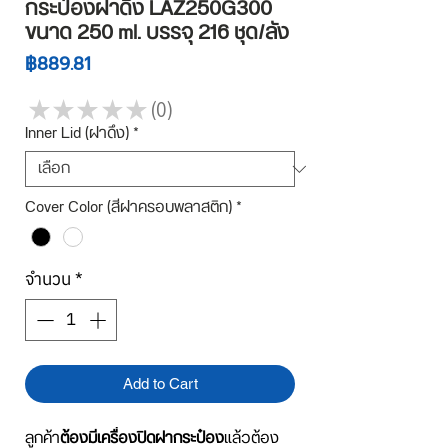
กระป๋องฝาดึง LAZ250G300
ขนาด 250 ml. บรรจุ 216 ชุด/ลัง
ราคา
฿889.81
★
★
★
★
★
0
0
Inner Lid (ฝาดึง)
*
Cover Color (สีฝาครอบพลาสติก)
*
จำนวน
*
Add to Cart
ลูกค้า
ต้องมีเครื่องปิดฝากระป๋อง
แล้วต้อง