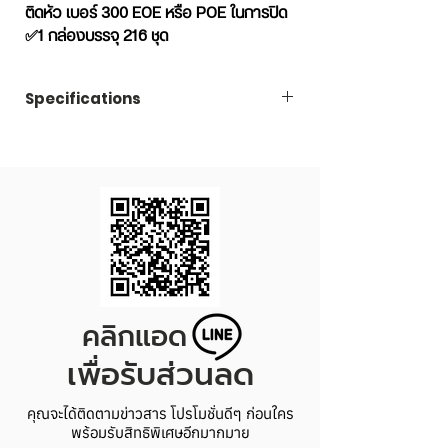
ติดหัว เบอร์ 300 EOE หรือ POE ในการปิด
✅1 กล่องบรรจุ 216 ชุด
รายละเอียดสินค้า:
1 ชุด ประกอบด้วย
Specifications
กระป๋องพลาสติกใส+ฝาดึง (เลือกแบบ
ได้)+ฝาครอบพลาสติก
Code
LAZ250G300
***เพื่อให้ได้สินค้าที่ถูกต้องรบกวนลูกค้าอ่าน
รายละเอียด ดูรูปฝาดึงแต่ละชนิดที่ต้องการ
Capacity
250 ml.
และเลือกให้ตรงกับความต้องการนะคะ***
Price/Set
6.95 THB
Dimension
Diameter 80 x Height
80 mm.
คลิกแอด
Set/Carton
216
เพื่อรับส่วนลด
คุณจะได้ติดตามข่าวสาร โปรโมชั่นดีๆ ก่อนใคร
พร้อมรับสิทธิพิเศษอีกมากมาย